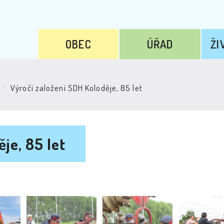
OBEC
ÚŘAD
ŽI
Výročí založení SDH Koloděje, 85 let
je, 85 let