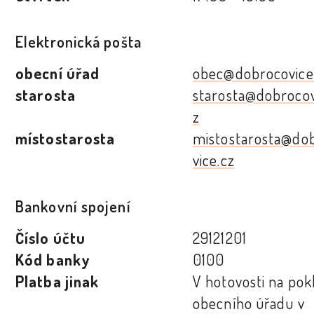
Elektronická pošta
obecní úřad
obec@dobrocovice
starosta
starosta@dobrocov
z
místostarosta
mistostarosta@do
vice.cz
Bankovní spojení
Číslo účtu
29121201
Kód banky
0100
Platba jinak
V hotovosti na po
obecního úřadu v