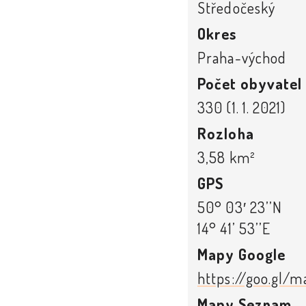
Středočeský
Okres
Praha-východ
Počet obyvatel
330 (1. 1. 2021)
Rozloha
3,58 km²
GPS
50° 03′ 23’’N
14° 41’ 53’’E
Mapy Google
https://goo.gl/
Mapy Seznam