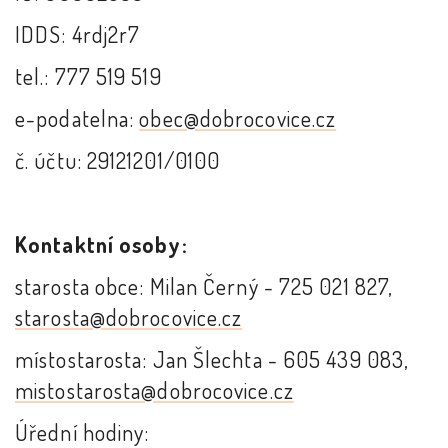
IDDS: 4rdj2r7
tel.: 777 519 519
e-podatelna:
obec@dobrocovice.cz
č. účtu: 29121201/0100
Kontaktní osoby:
starosta obce: Milan Černý - 725 021 827,
starosta@dobrocovice.cz
místostarosta: Jan Šlechta - 605 439 083,
mistostarosta@dobrocovice.cz
Úřední hodiny: