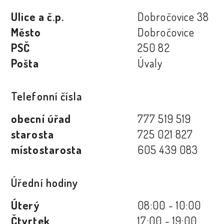
Ulice a č.p.
Dobročovice 38
Město
Dobročovice
PSČ
250 82
Pošta
Úvaly
Telefonní čísla
obecní úřad
777 519 519
starosta
725 021 827
místostarosta
605 439 083
Úřední hodiny
Úterý
08:00 - 10:00
Čtvrtek
17:00 - 19:00