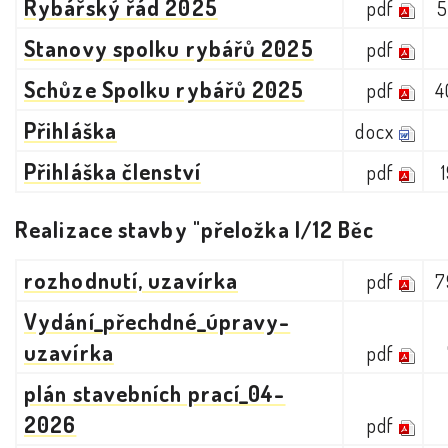
Rybářský řád 2025
pdf
5
Stanovy spolku rybářů 2025
pdf
Schůze Spolku rybářů 2025
pdf
4
Přihláška
docx
Přihláška členství
pdf
Realizace stavby "přeložka I/12 Běc
rozhodnutí, uzavírka
pdf
7
Vydání_přechdné_úpravy-
uzavírka
pdf
plán stavebních prací_04-
2026
pdf