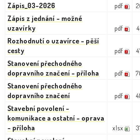
Zápis_03-2026
pdf
2
Zápis z jednání - možné
uzavírky
pdf
4
Rozhodnutí o uzavírce - pěší
cesty
pdf
4
Stanovení přechodného
dopravního značení - příloha
pdf
7
Stanovení přechodného
dopravního značení
pdf
4
Stavební povolení -
komunikace a ostatní - oprava
- příloha
xlsx
3