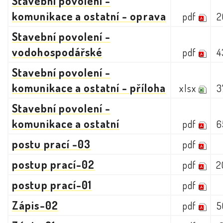
Stavební povolení -
komunikace a ostatní - oprava
pdf
2
Stavební povolení -
vodohospodářské
pdf
4
Stavební povolení -
komunikace a ostatní - příloha
xlsx
3
Stavební povolení -
komunikace a ostatní
pdf
6
postu prací -03
pdf
postup prací-02
pdf
2
postup prací-01
pdf
Zápis-02
pdf
5