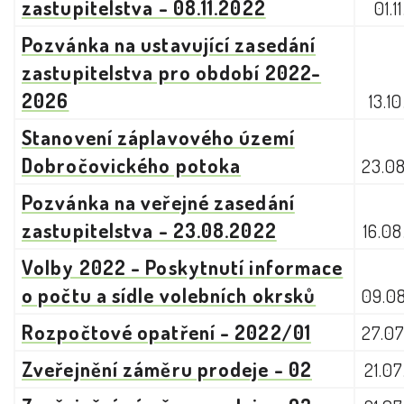
zastupitelstva - 08.11.2022
01.1
Pozvánka na ustavující zasedání
zastupitelstva pro období 2022-
2026
13.1
Stanovení záplavového území
Dobročovického potoka
23.0
Pozvánka na veřejné zasedání
zastupitelstva - 23.08.2022
16.0
Volby 2022 - Poskytnutí informace
o počtu a sídle volebních okrsků
09.0
Rozpočtové opatření - 2022/01
27.0
Zveřejnění záměru prodeje - 02
21.0