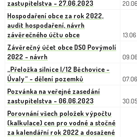
zastupitelstva - 27.06.2023
20.0
Hospodaření obce za rok 2022,
audit hospodaření, návrh
závěrečného účtu obce
13.0
Závěrečný účet obce DSO Povýmolí
2022 - návrh
09.0
„Přeložka silnice I/12 Běchovice -
Úvaly“ - dělení pozemků
07.0
Pozvánka na veřejné zasedání
zastupitelstva - 06.06.2023
30.0
Porovnání všech položek výpočtu
(kalkulace) cen pro vodné a stočné
za kalendářní rok 2022 a dosažené