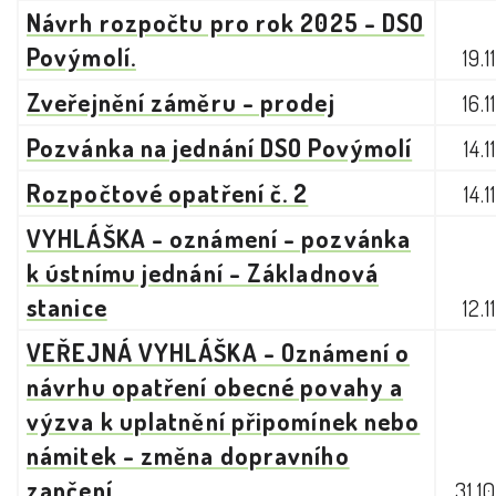
Návrh rozpočtu pro rok 2025 - DSO
Povýmolí.
19.
Zveřejnění záměru - prodej
16.
Pozvánka na jednání DSO Povýmolí
14.
Rozpočtové opatření č. 2
14.
VYHLÁŠKA - oznámení - pozvánka
k ústnímu jednání - Základnová
stanice
12.
VEŘEJNÁ VYHLÁŠKA - Oznámení o
návrhu opatření obecné povahy a
výzva k uplatnění připomínek nebo
námitek - změna dopravního
zančení
31.1