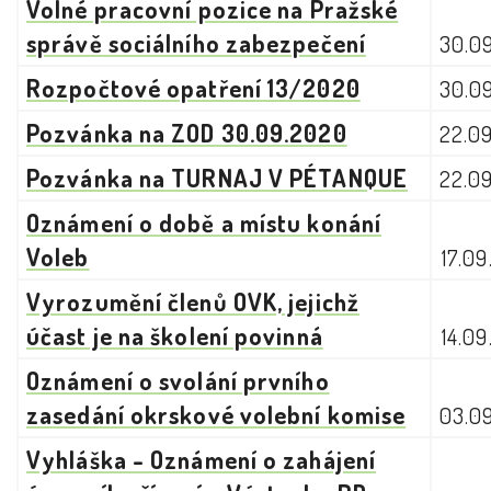
Volné pracovní pozice na Pražské
správě sociálního zabezpečení
30.0
Rozpočtové opatření 13/2020
30.0
Pozvánka na ZOD 30.09.2020
22.0
Pozvánka na TURNAJ V PÉTANQUE
22.0
Oznámení o době a místu konání
Voleb
17.0
Vyrozumění členů OVK, jejichž
účast je na školení povinná
14.0
Oznámení o svolání prvního
zasedání okrskové volební komise
03.0
Vyhláška - Oznámení o zahájení