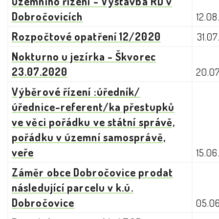
územního řízení - Výstavba RD v
Dobročovicích
12.0
Rozpočtové opatření 12/2020
31.0
Nokturno u jezírka - Škvorec
23.07.2020
20.0
Výběrové řízení :úředník/
úřednice-referent/ka přestupků
ve věci pořádku ve státní správě,
pořádku v územní samosprávě,
veře
15.0
Záměr obce Dobročovice prodat
následující parcelu v k.ú.
Dobročovice
05.0