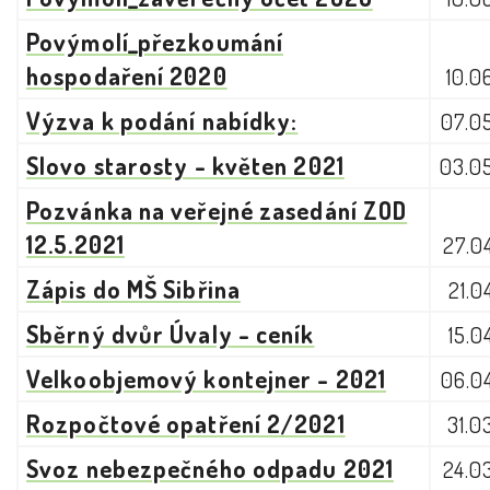
Povýmolí_přezkoumání
hospodaření 2020
10.0
Výzva k podání nabídky:
07.0
Slovo starosty - květen 2021
03.0
Pozvánka na veřejné zasedání ZOD
12.5.2021
27.0
Zápis do MŠ Sibřina
21.0
Sběrný dvůr Úvaly - ceník
15.0
Velkoobjemový kontejner - 2021
06.0
Rozpočtové opatření 2/2021
31.0
Svoz nebezpečného odpadu 2021
24.0