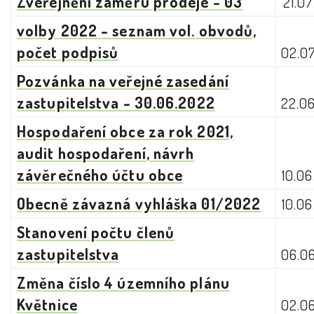
Zveřejnění záměru prodeje - 03
21.0
volby 2022 - seznam vol. obvodů,
počet podpisů
02.0
Pozvánka na veřejné zasedání
zastupitelstva - 30.06.2022
22.0
Hospodaření obce za rok 2021,
audit hospodaření, návrh
závěrečného účtu obce
10.0
Obecně závazná vyhláška 01/2022
10.0
Stanovení počtu členů
zastupitelstva
06.0
Změna číslo 4 územního plánu
Květnice
02.0