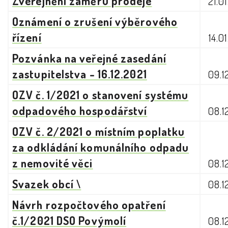
Zveřejnění záměru prodeje
21.0
Oznámení o zrušení výběrového
řízení
14.0
Pozvánka na veřejné zasedání
zastupitelstva - 16.12.2021
09.1
OZV č. 1/2021 o stanovení systému
odpadového hospodářství
08.1
OZV č. 2/2021 o místním poplatku
za odkládání komunálního odpadu
z nemovité věci
08.1
Svazek obcí \
08.1
Návrh rozpočtového opatření
č.1/2021 DSO Povýmolí
08.1