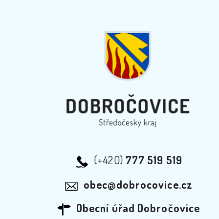
(+420)
777 519 519
obec@dobrocovice.cz
Obecní úřad Dobročovice