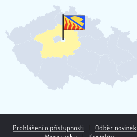
Prohlášení o přístupnosti
|
Odběr novinek
Mapa webu
|
Kontakty