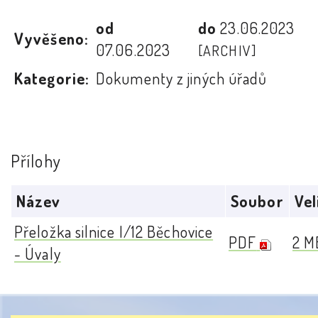
od
do
23.06.2023
Vyvěšeno:
07.06.2023
[ARCHIV]
Kategorie:
Dokumenty z jiných úřadů
Přílohy
Název
Soubor
Vel
Přeložka silnice I/12 Běchovice
PDF
2 M
- Úvaly