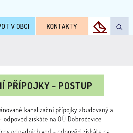
VOT V OBCI
KONTAKTY
Í PŘÍPOJKY - POSTUP
 plánované kanalizační přípojky zbudovaný a
 - odpověď získáte na OÚ Dobročovice
istírny odpadních vod - odpověď získáte na