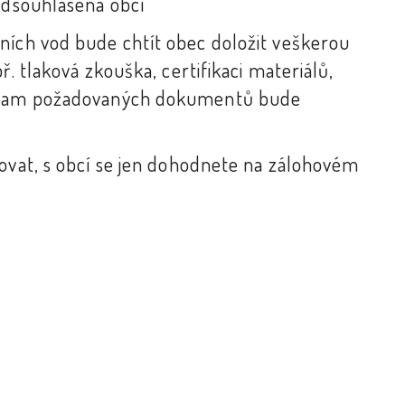
 odsouhlasena obcí
ních vod bude chtít obec doložit veškerou
ř. tlaková zkouška, certifikaci materiálů,
seznam požadovaných dokumentů bude
dovat, s obcí se jen dohodnete na zálohovém