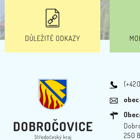
DŮLEŽITÉ ODKAZY
MOB
(+42
obec
Obec
Dobro
250 8