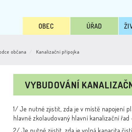
OBEC
ÚŘAD
ŽI
odce občana
Kanalizační přípojka
VYBUDOVÁNÍ KANALIZAČN
1/ Je nutné zjistit, zda je v místě napojení
hlavně zkolaudovaný hlavní kanalizační řad
2/ Je nutné zjistit, zda je volná kapacita č