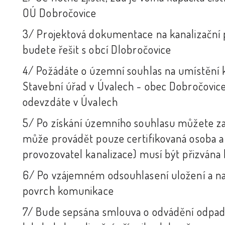
OÚ Dobročovice
3/ Projektová dokumentace na kanalizační 
budete řešit s obcí D|obročovice
4/ Požádáte o územní souhlas na umístění k
Stavební úřad v Úvalech - obec Dobročovic
odevzdáte v Úvalech
5/ Po získání územního souhlasu můžete zač
může provádět pouze certifikovaná osoba a 
provozovatel kanalizace) musí být přizvána 
6/ Po vzájemném odsouhlasení uložení a na
povrch komunikace
7/ Bude sepsána smlouva o odvádění odpadn