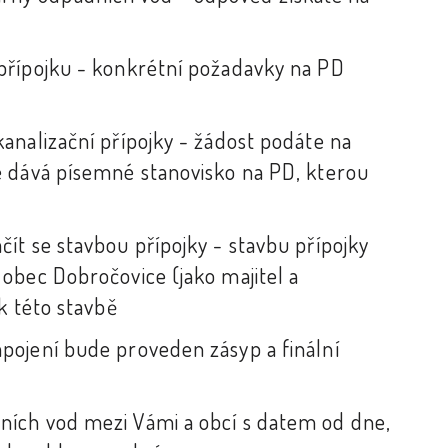
přípojku - konkrétní požadavky na PD
analizační přípojky - žádost podáte na
e dává písemné stanovisko na PD, kterou
ít se stavbou přípojky - stavbu přípojky
obec Dobročovice (jako majitel a
k této stavbě
pojení bude proveden zásyp a finální
ích vod mezi Vámi a obcí s datem od dne,