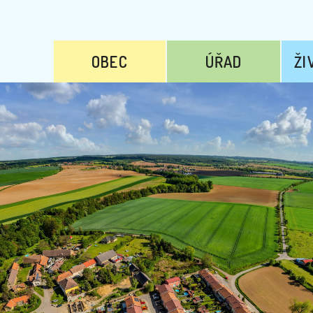
OBEC
ÚŘAD
ŽI