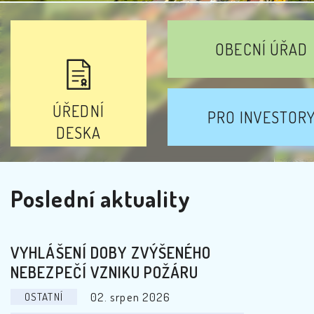
OBECNÍ ÚŘAD
Dobročovice - Letecký pohled
ÚŘEDNÍ
PRO INVESTOR
DESKA
L
Poslední aktuality
VYHLÁŠENÍ DOBY ZVÝŠENÉHO
NEBEZPEČÍ VZNIKU POŽÁRU
02. srpen 2026
OSTATNÍ