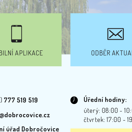
ILNÍ APLIKACE
ODBĚR AKTUA
Úřední hodiny:
0)
777 519 519
úterý: 08:00 - 10
@dobrocovice.cz
čtvrtek: 17:00 - 1
ní úřad Dobročovice