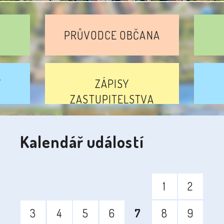
PRŮVODCE OBČANA
Y
ZÁPISY
ZASTUPITELSTVA
etecký pohled
Rybník
Obecní úřa
Kalendář událostí
1
2
3
4
5
6
7
8
9