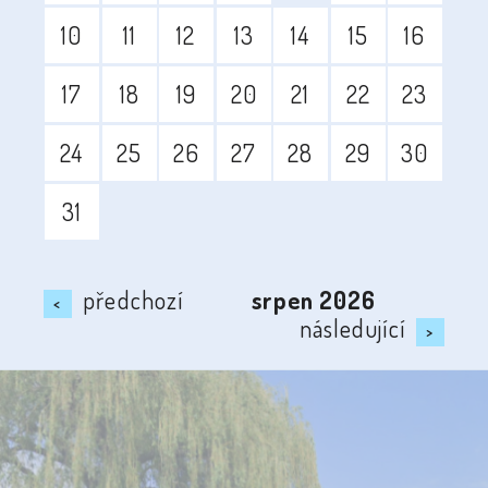
10
11
12
13
14
15
16
17
18
19
20
21
22
23
24
25
26
27
28
29
30
31
předchozí
srpen
2026
<
následující
>