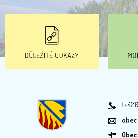
DŮLEŽITÉ ODKAZY
MOB
(+42
obec
Obec