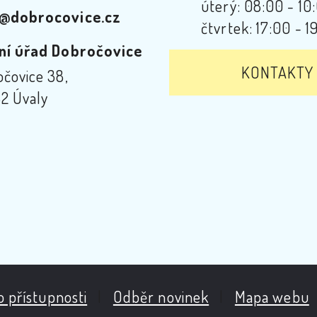
úterý: 08:00 - 10
@dobrocovice.cz
čtvrtek: 17:00 - 1
ní úřad Dobročovice
KONTAKTY
čovice 38,
2 Úvaly
o přístupnosti
|
Odběr novinek
|
Mapa webu