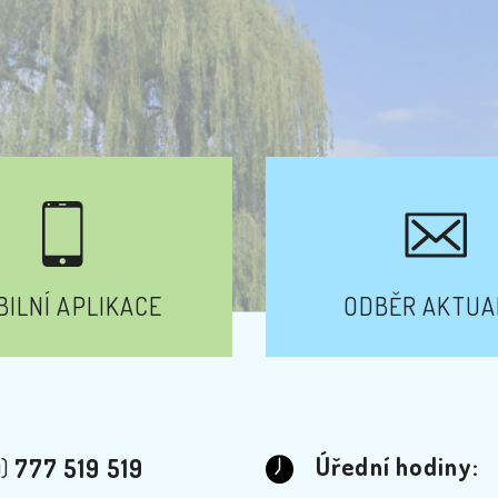
ILNÍ APLIKACE
ODBĚR AKTUA
Úřední hodiny:
0)
777 519 519