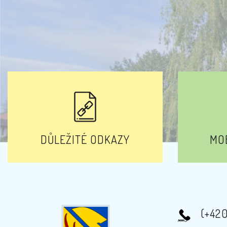
DŮLEŽITÉ ODKAZY
MOB
(+42