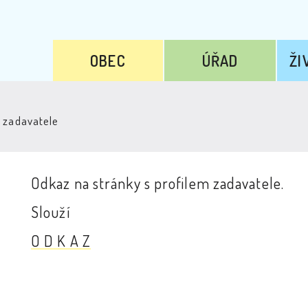
OBEC
ÚŘAD
ŽI
l zadavatele
Odkaz na stránky s profilem zadavatele.
Slouží
O D K A Z