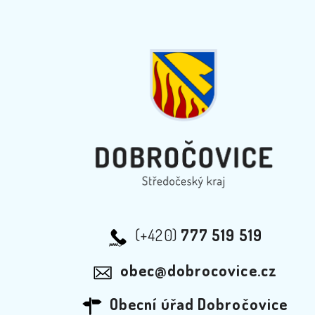
(+420)
777 519 519
obec@dobrocovice.cz
Obecní úřad Dobročovice