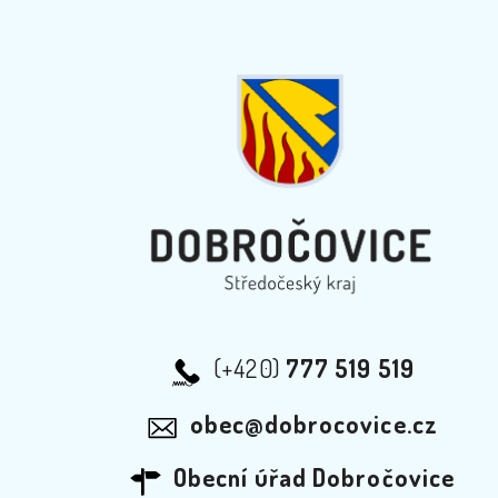
(+420)
777 519 519
obec@dobrocovice.cz
Obecní úřad Dobročovice