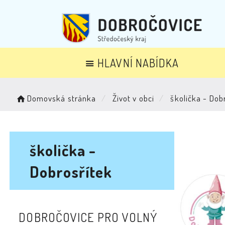
HLAVNÍ NABÍDKA
Domovská stránka
Život v obci
školička - Dob
školička -
Dobrosřítek
DOBROČOVICE PRO VOLNÝ