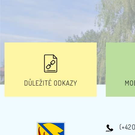
DŮLEŽITÉ ODKAZY
MOB
(+42