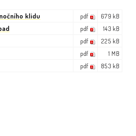
nočního klidu
pdf
679 kB
pad
pdf
143 kB
pdf
225 kB
pdf
1 MB
pdf
853 kB