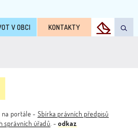
VOT V OBCI
KONTAKTY
 na portále -
Sbírka právních předpisů
h správních úřadů
. -
odkaz