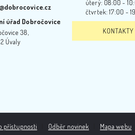
úterý: 08:00 - 10
@dobrocovice.cz
čtvrtek: 17:00 - 1
ní úřad Dobročovice
KONTAKTY
čovice 38,
2 Úvaly
o přístupnosti
|
Odběr novinek
|
Mapa webu