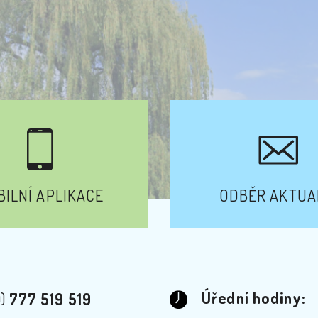
ILNÍ APLIKACE
ODBĚR AKTUA
Úřední hodiny:
0)
777 519 519