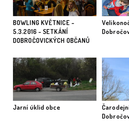
BOWLING KVĚTNICE -
Velikonoč
5.3.2016 - SETKÁNÍ
Dobročov
DOBROČOVICKÝCH OBČANŮ
Jarní úklid obce
Čarodejn
Dobročov