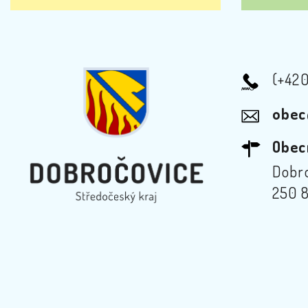
(+42
obec
Obec
Dobro
250 8