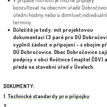
konzultovat na obecním úřadě Dobročovic
úřední hodiny nebo si domluvit individuáln
termíny.
Důležité je tedy: mít projektovou
dokumentaci (3 paré pro OÚ Dobročovi
vyplnit žádost o připojení - s obojím při
OÚ Dobročovice. Obec Dobročovice zaji
podpisy v obci Květnice (majitel ČOV) 
předá na stavební úřad v Úvalech.
DOKUMENTY:
1.
Technické standardy pro přípojku
2.