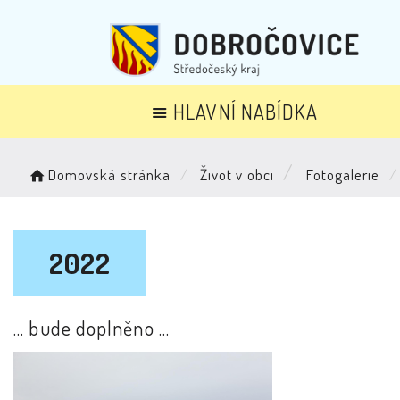
HLAVNÍ NABÍDKA
Domovská stránka
Život v obci
Fotogalerie
2022
... bude doplněno ...