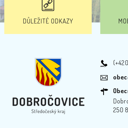
DŮLEŽITÉ ODKAZY
MOB
(+42
obec
Obec
Dobro
250 8