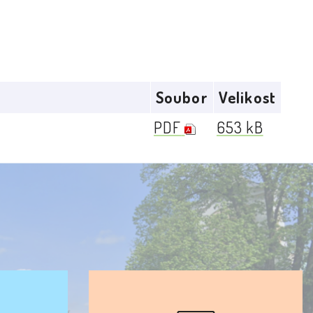
Soubor
Velikost
PDF
653 kB