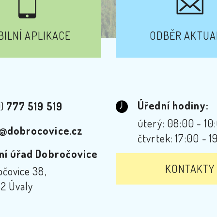
ILNÍ APLIKACE
ODBĚR AKTUA
Úřední hodiny:
0)
777 519 519
úterý: 08:00 - 10
@dobrocovice.cz
čtvrtek: 17:00 - 1
ní úřad Dobročovice
KONTAKTY
čovice 38,
2 Úvaly