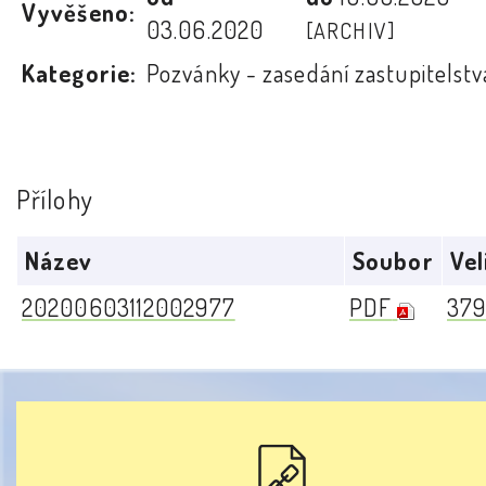
Vyvěšeno:
03.06.2020
[ARCHIV]
Kategorie:
Pozvánky - zasedání zastupitelstv
Přílohy
Název
Soubor
Vel
20200603112002977
PDF
379