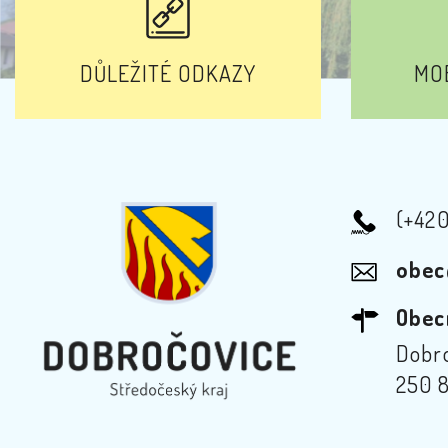
DŮLEŽITÉ ODKAZY
MOB
(+42
obec
Obec
Dobro
250 8