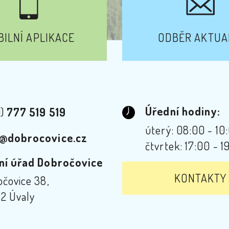
ILNÍ APLIKACE
ODBĚR AKTUA
Úřední hodiny:
0)
777 519 519
úterý: 08:00 - 10
@dobrocovice.cz
čtvrtek: 17:00 - 1
ní úřad Dobročovice
KONTAKTY
čovice 38,
2 Úvaly