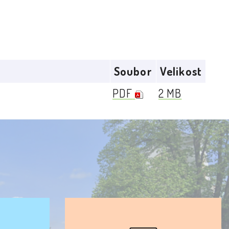
Soubor
Velikost
PDF
2 MB