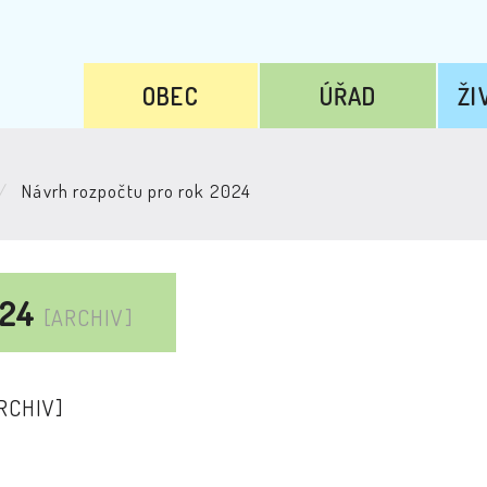
OBEC
ÚŘAD
ŽI
Návrh rozpočtu pro rok 2024
024
[ARCHIV]
RCHIV]