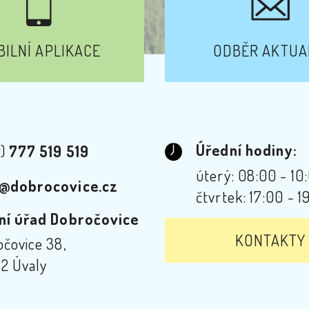
ILNÍ APLIKACE
ODBĚR AKTUA
Úřední hodiny:
0)
777 519 519
úterý: 08:00 - 10
@dobrocovice.cz
čtvrtek: 17:00 - 1
ní úřad Dobročovice
KONTAKTY
čovice 38,
2 Úvaly