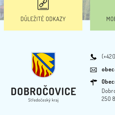
DŮLEŽITÉ ODKAZY
MOB
(+42
obec
Obec
Dobro
250 8