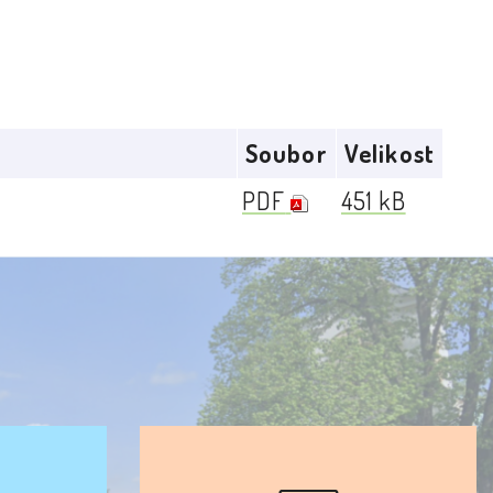
Soubor
Velikost
PDF
451 kB