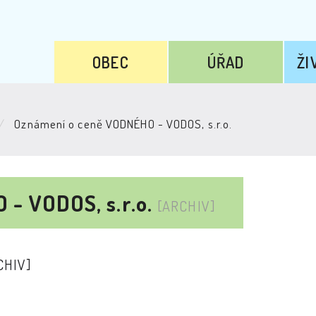
OBEC
ÚŘAD
ŽI
Oznámení o ceně VODNÉHO - VODOS, s.r.o.
- VODOS, s.r.o.
[ARCHIV]
CHIV]