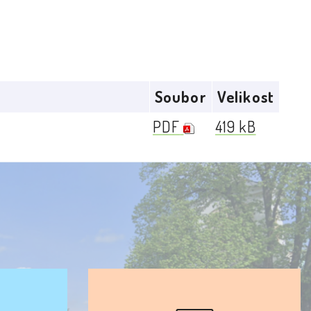
Soubor
Velikost
PDF
419 kB