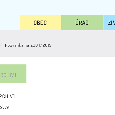
OBEC
ÚŘAD
ŽI
Pozvánka na ZOD 1/2019
ARCHIV]
RCHIV]
stva