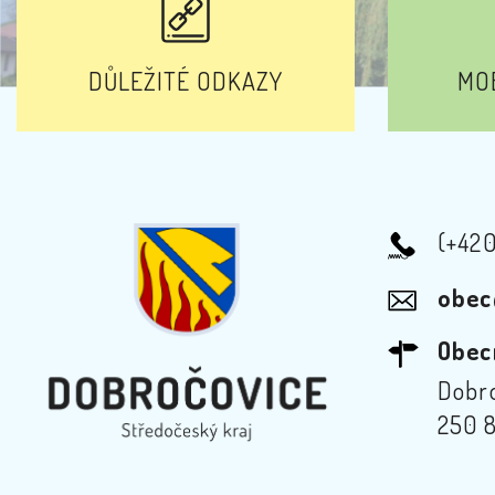
DŮLEŽITÉ ODKAZY
MOB
(+42
obec
Obec
Dobro
250 8