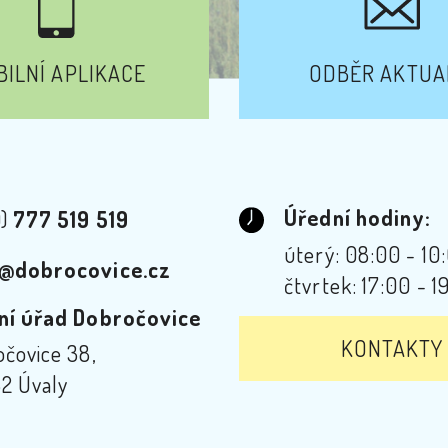
ILNÍ APLIKACE
ODBĚR AKTUA
Úřední hodiny:
0)
777 519 519
úterý: 08:00 - 10
@dobrocovice.cz
čtvrtek: 17:00 - 1
ní úřad Dobročovice
KONTAKTY
čovice 38,
2 Úvaly