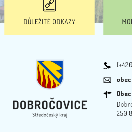
DŮLEŽITÉ ODKAZY
MOB
(+42
obec
Obec
Dobro
250 8