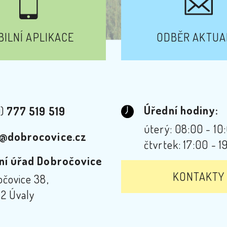
ILNÍ APLIKACE
ODBĚR AKTUA
Úřední hodiny:
0)
777 519 519
úterý: 08:00 - 10
@dobrocovice.cz
čtvrtek: 17:00 - 1
ní úřad Dobročovice
KONTAKTY
čovice 38,
2 Úvaly