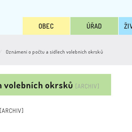
OBEC
ÚŘAD
ŽI
Oznámení o počtu a sídlech volebních okrsků
h volebních okrsků
[ARCHIV]
[ARCHIV]