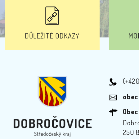
DŮLEŽITÉ ODKAZY
MOB
(+42
obec
Obec
Dobro
250 8