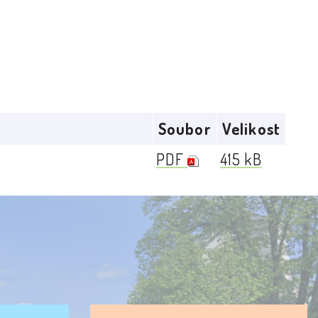
Soubor
Velikost
PDF
415 kB