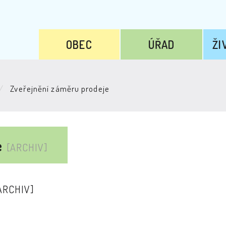
OBEC
ÚŘAD
ŽI
Zveřejnění záměru prodeje
e
[ARCHIV]
ARCHIV]