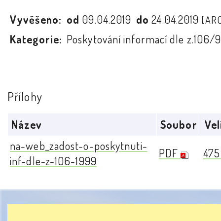
Vyvěšeno:
od
09.04.2019
do
24.04.2019
[AR
Kategorie:
Poskytování informací dle z.106/
Přílohy
Název
Soubor
Vel
na-web_zadost-o-poskytnuti-
PDF
475
inf-dle-z-106-1999