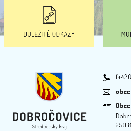
DŮLEŽITÉ ODKAZY
MOB
(+42
obec
Obec
Dobro
250 8