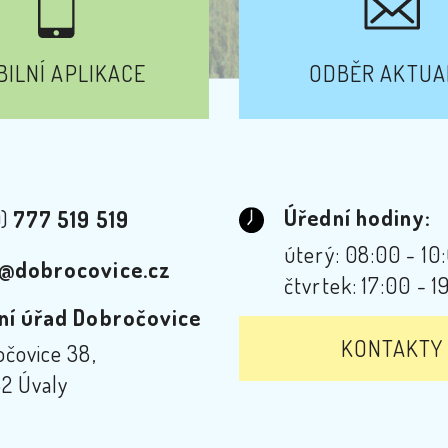
ILNÍ APLIKACE
ODBĚR AKTUA
Úřední hodiny:
0)
777 519 519
úterý: 08:00 - 10
@dobrocovice.cz
čtvrtek: 17:00 - 1
ní úřad Dobročovice
KONTAKTY
čovice 38,
2 Úvaly