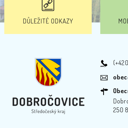
DŮLEŽITÉ ODKAZY
MOB
(+42
obec
Obec
Dobro
250 8