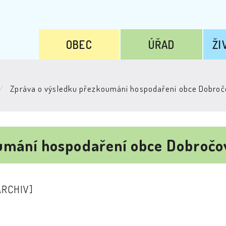
OBEC
ÚŘAD
ŽI
Zpráva o výsledku přezkoumání hospodaření obce Dobročo
umání hospodaření obce Dobročov
ARCHIV]