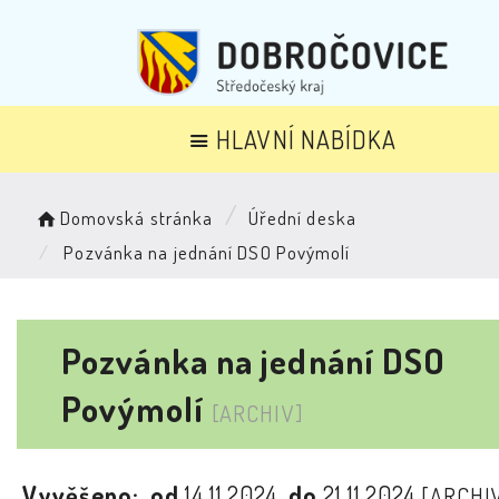
HLAVNÍ NABÍDKA
Domovská stránka
Úřední deska
Pozvánka na jednání DSO Povýmolí
Pozvánka na jednání DSO
Povýmolí
[ARCHIV]
Vyvěšeno:
od
14.11.2024
do
21.11.2024
[ARCHI