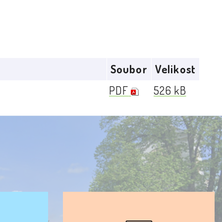
Soubor
Velikost
PDF
526 kB