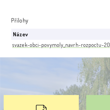
Přílohy
Název
svazek-obci-povymoly_navrh-rozpoctu-20