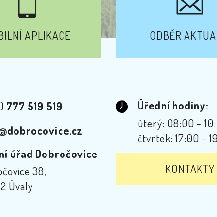
ILNÍ APLIKACE
ODBĚR AKTUA
Úřední hodiny:
0)
777 519 519
úterý: 08:00 - 10
@dobrocovice.cz
čtvrtek: 17:00 - 1
ní úřad Dobročovice
KONTAKTY
čovice 38,
2 Úvaly