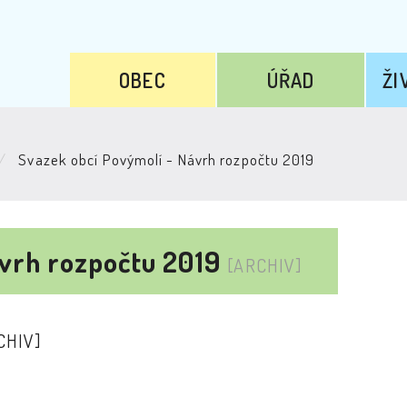
OBEC
ÚŘAD
ŽI
Svazek obcí Povýmolí - Návrh rozpočtu 2019
ávrh rozpočtu 2019
[ARCHIV]
CHIV]