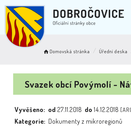
Domovská stránka
Úřední deska
Svazek obcí Povýmolí - N
Vyvěšeno:
od
27.11.2018
do
14.12.2018
[AR
Kategorie:
Dokumenty z mikroregionů