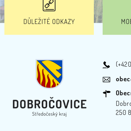
DŮLEŽITÉ ODKAZY
MOB
(+42
obec
Obec
Dobro
250 8