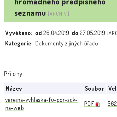
hromadného předpisného
seznamu
[ARCHIV]
Vyvěšeno:
od
26.04.2019
do
27.05.2019
[AR
Kategorie:
Dokumenty z jiných úřadů
Přílohy
Název
Soubor
Vel
verejna-vyhlaska-fu-por-sck-
PDF
562
na-web