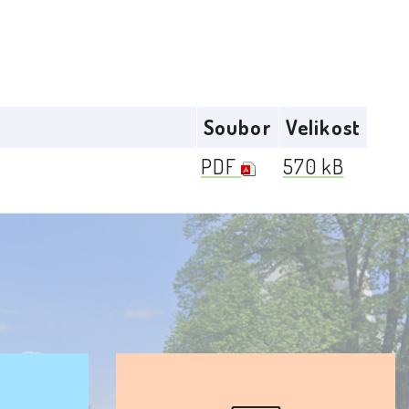
Soubor
Velikost
PDF
570 kB