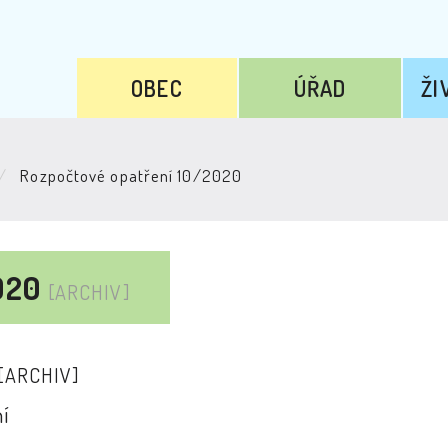
OBEC
ÚŘAD
ŽI
Rozpočtové opatření 10/2020
2020
[ARCHIV]
[ARCHIV]
í