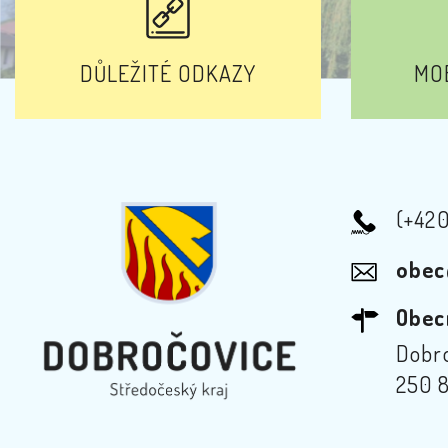
DŮLEŽITÉ ODKAZY
MOB
(+42
obec
Obec
Dobro
250 8