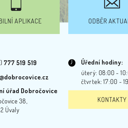
ILNÍ APLIKACE
ODBĚR AKTUA
Úřední hodiny:
0)
777 519 519
úterý: 08:00 - 10
@dobrocovice.cz
čtvrtek: 17:00 - 1
ní úřad Dobročovice
KONTAKTY
čovice 38,
2 Úvaly