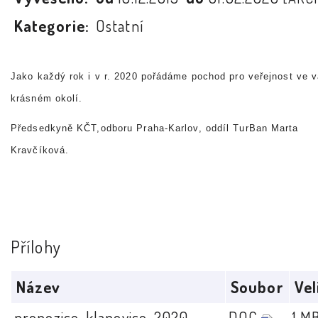
Kategorie:
Ostatní
Jako každý rok i v r. 2020 pořádáme pochod pro veřejnost ve 
krásném okolí.
Předsedkyně KČT,odboru Praha-Karlov, oddíl TurBan Marta
Kravčíková.
Přílohy
Název
Soubor
Vel
propozice-klanovice-2020
DOC
1 M