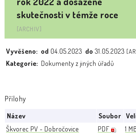
rok 2022 a dosažené
skutečnosti v témže roce
[ARCHIV]
Vyvěšeno:
od
04.05.2023
do
31.05.2023
[AR
Kategorie:
Dokumenty z jiných úřadů
Přílohy
Název
Soubor
Vel
Škvorec PV - Dobročovice
PDF
1 M