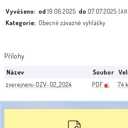
Vyvěšeno:
od
19.06.2025
do
07.07.2025
[AR
Kategorie:
Obecně závazné vyhlášky
Přílohy
Název
Soubor
Vel
zverejneni-OZV-02_2024
PDF
74 