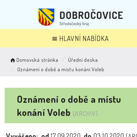
HLAVNÍ NABÍDKA
Domovská stránka
Úřední deska
Oznámení o době a místu konání Voleb
Oznámení o době a místu
konání Voleb
[ARCHIV]
Vyvěšeno:
od
17.09.2020
do
03.10.2020
[AR