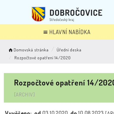
HLAVNÍ NABÍDKA
Domovská stránka
Úřední deska
Rozpočtové opatření 14/2020
Rozpočtové opatření 14/202
[ARCHIV]
Vyvěšeno:
od
03.10.2020
do
10.08.2023
[AR