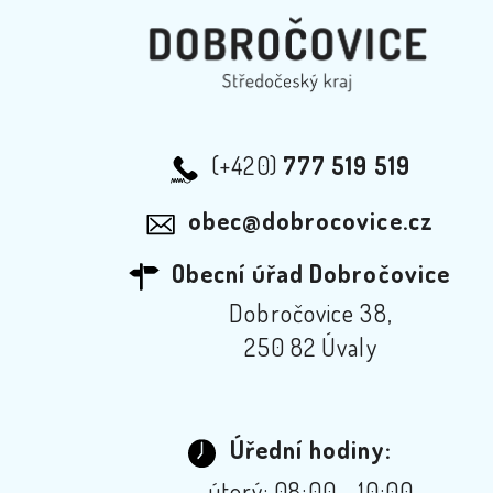
(+420)
777 519 519
obec@dobrocovice.cz
Obecní úřad Dobročovice
Dobročovice 38,
250 82 Úvaly
Úřední hodiny:
úterý: 08:00 - 10:00