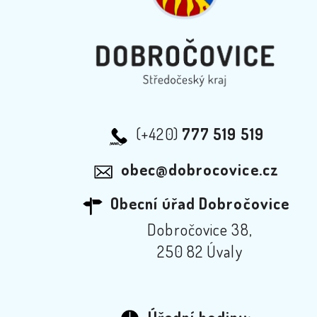
(+420)
777 519 519
obec@dobrocovice.cz
Obecní úřad Dobročovice
Dobročovice 38,
250 82 Úvaly
Úřední hodiny: