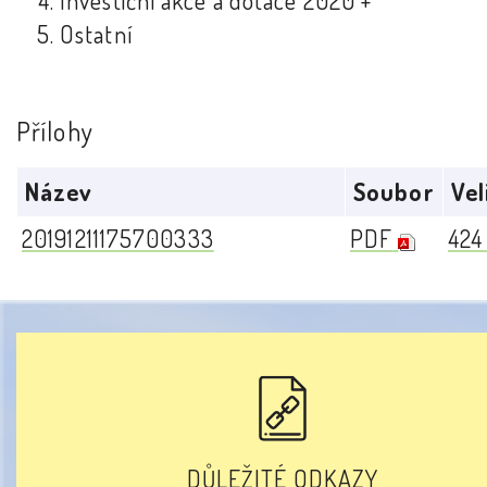
Investiční akce a dotace 2020 +
Ostatní
Přílohy
Název
Soubor
Vel
20191211175700333
PDF
424
DŮLEŽITÉ ODKAZY