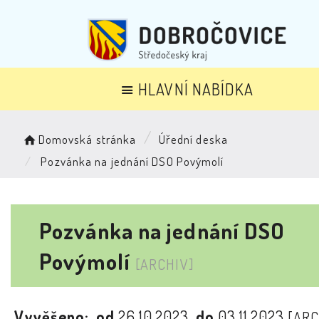
HLAVNÍ NABÍDKA
Domovská stránka
Úřední deska
Pozvánka na jednání DSO Povýmolí
Pozvánka na jednání DSO
Povýmolí
[ARCHIV]
Vyvěšeno:
od
26.10.2023
do
03.11.2023
[ARC