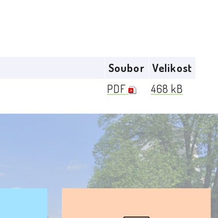
Soubor
Velikost
PDF
468 kB