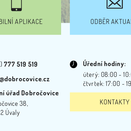
ILNÍ APLIKACE
ODBĚR AKTUA
Úřední hodiny:
0)
777 519 519
úterý: 08:00 - 10
@dobrocovice.cz
čtvrtek: 17:00 - 1
ní úřad Dobročovice
KONTAKTY
čovice 38,
2 Úvaly