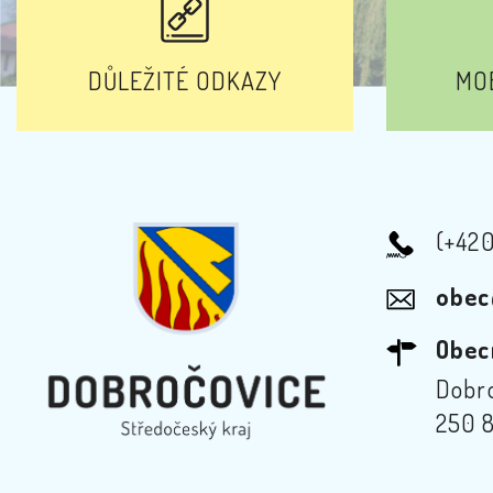
DŮLEŽITÉ ODKAZY
MOB
(+42
obec
Obec
Dobro
250 8