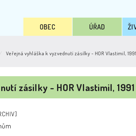
OBEC
ÚŘAD
ŽI
Veřejná vyhláška k vyzvednutí zásilky - HOR Vlastimil, 199
utí zásilky - HOR Vlastimil, 199
RCHIV]
anům