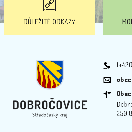
DŮLEŽITÉ ODKAZY
MOB
(+42
obec
Obec
Dobro
250 8