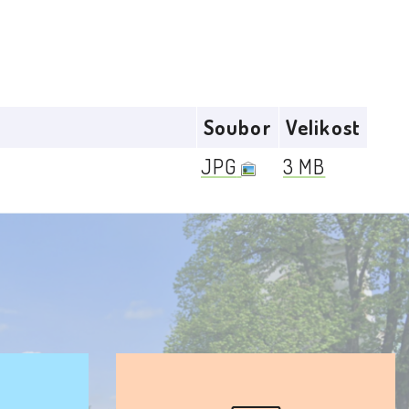
Soubor
Velikost
JPG
3 MB