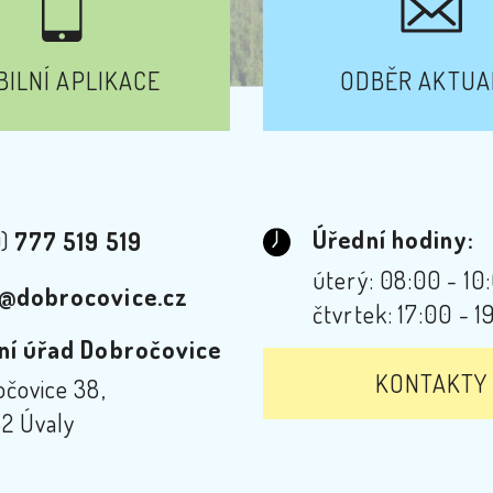
ILNÍ APLIKACE
ODBĚR AKTUA
Úřední hodiny:
0)
777 519 519
úterý: 08:00 - 10
@dobrocovice.cz
čtvrtek: 17:00 - 1
ní úřad Dobročovice
KONTAKTY
čovice 38,
2 Úvaly