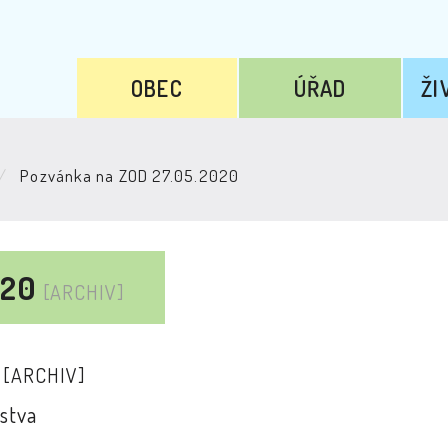
OBEC
ÚŘAD
ŽI
Pozvánka na ZOD 27.05.2020
020
[ARCHIV]
0
[ARCHIV]
stva