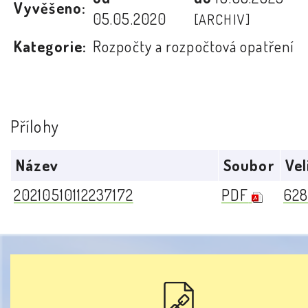
Vyvěšeno:
05.05.2020
[ARCHIV]
Kategorie:
Rozpočty a rozpočtová opatření
Přílohy
Název
Soubor
Vel
20210510112237172
PDF
628