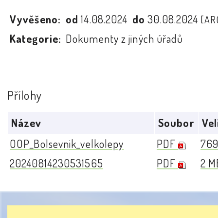
Vyvěšeno:
od
14.08.2024
do
30.08.2024
[AR
Kategorie:
Dokumenty z jiných úřadů
Přílohy
Název
Soubor
Vel
OOP_Bolsevnik_velkolepy
PDF
769
20240814230531565
PDF
2 M