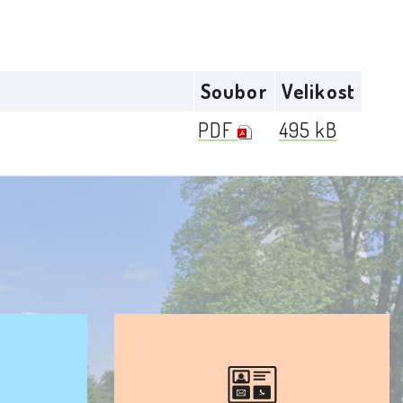
Soubor
Velikost
PDF
495 kB