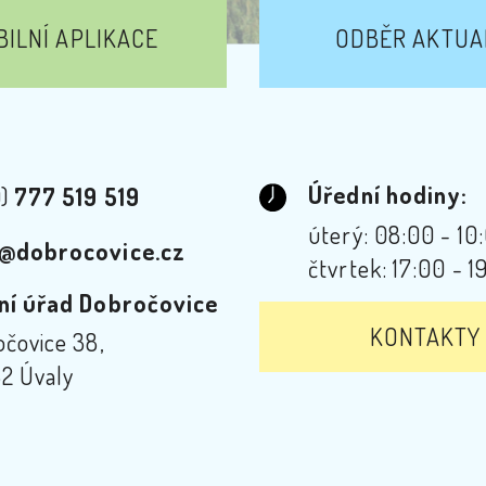
ILNÍ APLIKACE
ODBĚR AKTUA
Úřední hodiny:
0)
777 519 519
úterý: 08:00 - 10
@dobrocovice.cz
čtvrtek: 17:00 - 1
ní úřad Dobročovice
KONTAKTY
čovice 38,
2 Úvaly