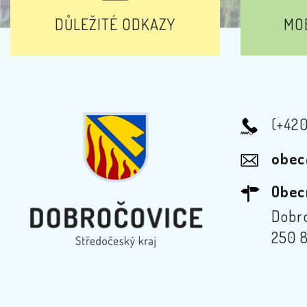
DŮLEŽITÉ ODKAZY
MOB
(+42
obec
Obec
Dobro
250 8