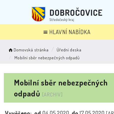
HLAVNÍ NABÍDKA
Domovská stránka
Úřední deska
Mobilní sběr nebezpečných odpadů
Mobilní sběr nebezpečných
odpadů
[ARCHIV]
Vyvěšeno:
od
04.05.2020
do
17.05.2020
[AR