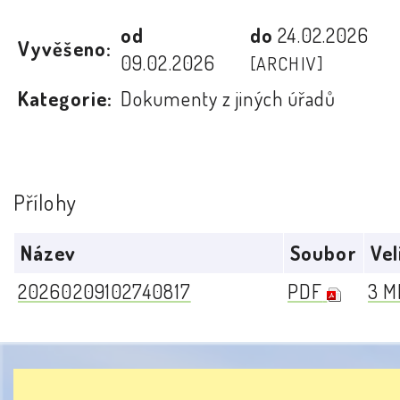
od
do
24.02.2026
Vyvěšeno:
09.02.2026
[ARCHIV]
Kategorie:
Dokumenty z jiných úřadů
Přílohy
Název
Soubor
Vel
20260209102740817
PDF
3 M