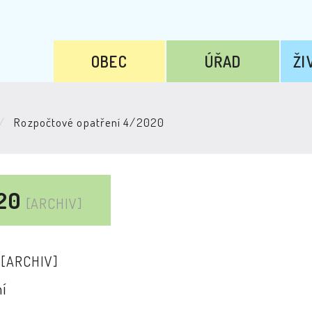
OBEC
ÚŘAD
ŽI
Rozpočtové opatření 4/2020
020
[ARCHIV]
3
[ARCHIV]
í