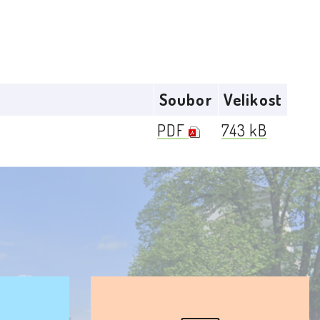
Soubor
Velikost
PDF
743 kB