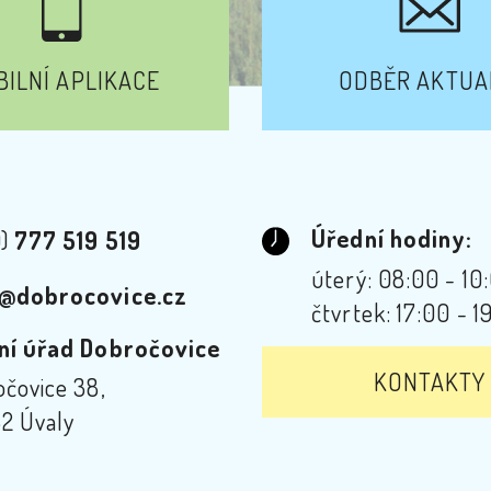
ILNÍ APLIKACE
ODBĚR AKTUA
Úřední hodiny:
0)
777 519 519
úterý: 08:00 - 10
@dobrocovice.cz
čtvrtek: 17:00 - 1
ní úřad Dobročovice
KONTAKTY
čovice 38,
2 Úvaly