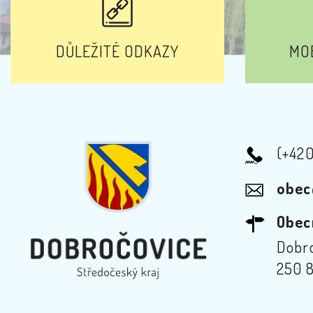
DŮLEŽITÉ ODKAZY
MOB
(+42
obec
Obec
Dobro
250 8