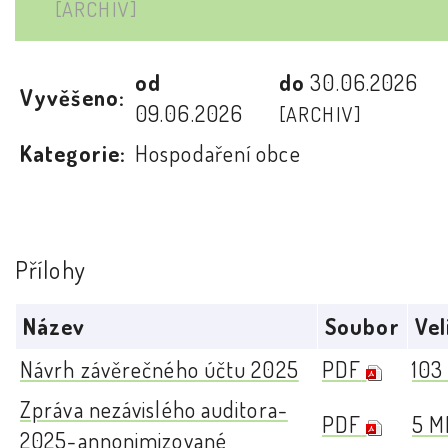
[ARCHIV]
od
do
30.06.2026
Vyvěšeno:
09.06.2026
[ARCHIV]
Kategorie:
Hospodaření obce
Přílohy
Název
Soubor
Vel
Návrh závěrečného účtu 2025
PDF
103
Zpráva nezávislého auditora-
PDF
5 M
2025-annonimizované