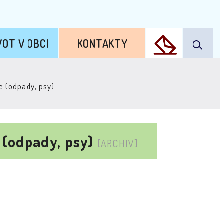
VOT V OBCI
KONTAKTY
e (odpady, psy)
 (odpady, psy)
[ARCHIV]