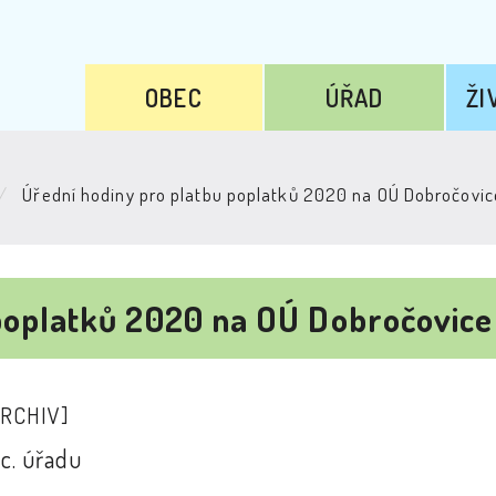
OBEC
ÚŘAD
ŽI
Úřední hodiny pro platbu poplatků 2020 na OÚ Dobročovic
poplatků 2020 na OÚ Dobročovice
ARCHIV]
c. úřadu