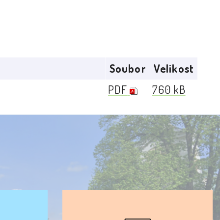
Soubor
Velikost
PDF
760 kB