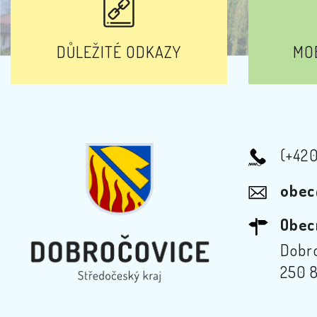
DŮLEŽITÉ ODKAZY
MOB
(+42
obec
Obec
Dobro
250 8