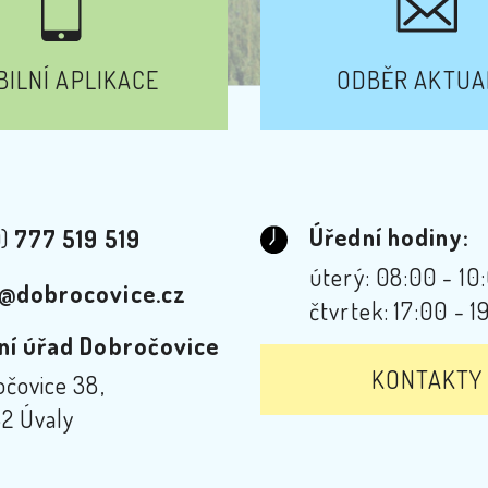
ILNÍ APLIKACE
ODBĚR AKTUA
Úřední hodiny:
0)
777 519 519
úterý: 08:00 - 10
@dobrocovice.cz
čtvrtek: 17:00 - 1
ní úřad Dobročovice
KONTAKTY
čovice 38,
2 Úvaly