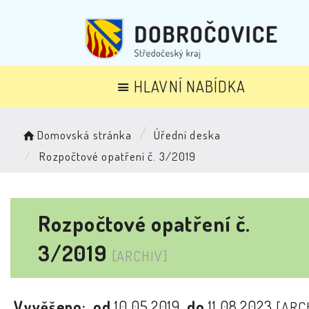
HLAVNÍ NABÍDKA
Domovská stránka
Úřední deska
Rozpočtové opatření č. 3/2019
Rozpočtové opatření č.
3/2019
[ARCHIV]
Vyvěšeno:
od
10.05.2019
do
11.08.2023
[ARC