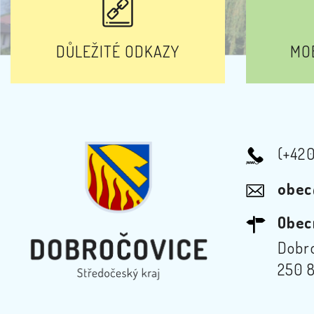
DŮLEŽITÉ ODKAZY
MOB
(+42
obec
Obec
Dobro
250 8