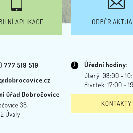
ILNÍ APLIKACE
ODBĚR AKTUA
Úřední hodiny:
0)
777 519 519
úterý: 08:00 - 10
@dobrocovice.cz
čtvrtek: 17:00 - 1
ní úřad Dobročovice
KONTAKTY
čovice 38,
2 Úvaly