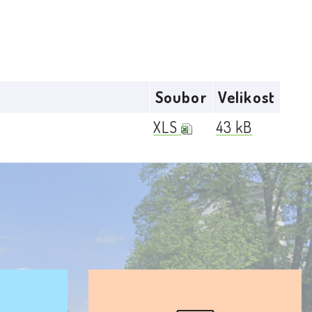
Soubor
Velikost
XLS
43 kB