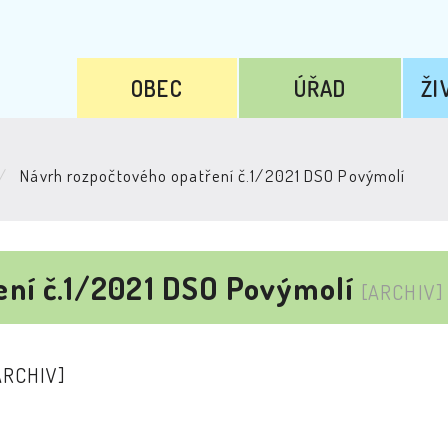
OBEC
ÚŘAD
ŽI
Návrh rozpočtového opatření č.1/2021 DSO Povýmolí
ení č.1/2021 DSO Povýmolí
[ARCHIV]
ARCHIV]