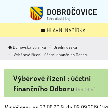
HLAVNÍ NABÍDKA
Domovská stránka
Úřední deska
Výběrové řízení : účetní finančního Odboru
Výběrové řízení : účetní
finančního Odboru
[ARCHIV]
Vyvěšeno:
od
23.08.2019
do
09.09.2019
[AR