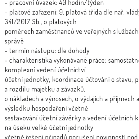
- pracovní úvazek: 40 hodin/týden
- platové zařazení: 9. platová třída dle nař. vlád
341/2017 Sb., o platových
poměrech zaměstnanců ve veřejných službách
správě
- termín nástupu: dle dohody
- charakteristika vykonávané práce: samostatn
komplexní vedení účetnictví
účetní jednotky, koordinace účtování o stavu, 
a rozdílu majetku a závazků,
o nákladech a výnosech, o výdajích a příjmech a
výsledku hospodaření včetně
sestavování účetní závěrky a vedení účetních k
na úseku velké účetní jednotky
včetně řešení případů porušení povinností pod