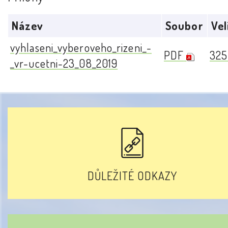
Název
Soubor
Vel
vyhlaseni_vyberoveho_rizeni_-
PDF
325
_vr-ucetni-23_08_2019
DŮLEŽITÉ ODKAZY