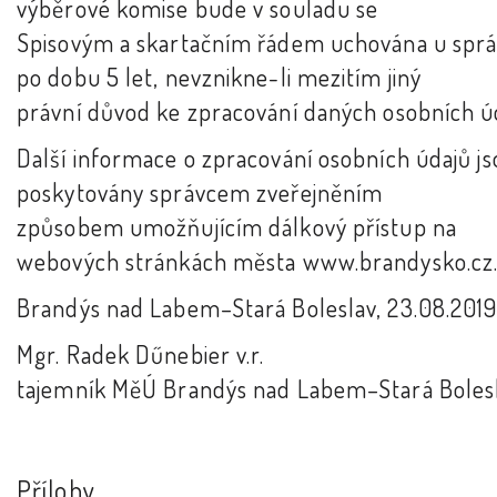
výběrové komise bude v souladu se
Spisovým a skartačním řádem uchována u spr
po dobu 5 let, nevznikne-li mezitím jiný
právní důvod ke zpracování daných osobních ú
Další informace o zpracování osobních údajů js
poskytovány správcem zveřejněním
způsobem umožňujícím dálkový přístup na
webových stránkách města www.brandysko.cz
Brandýs nad Labem–Stará Boleslav, 23.08.201
Mgr. Radek Dűnebier v.r.
tajemník MěÚ Brandýs nad Labem–Stará Boles
Přílohy