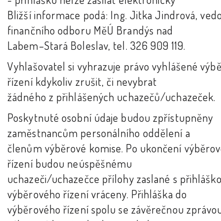
Bližší informace podá: Ing. Jitka Jindrová, ved
finančního odboru MěÚ Brandýs nad
Labem–Stará Boleslav, tel. 326 909 119.
Vyhlašovatel si vyhrazuje právo vyhlášené výb
řízení kdykoliv zrušit, či nevybrat
žádného z přihlášených uchazečů/uchazeček.
Poskytnuté osobní údaje budou zpřístupněny
zaměstnancům personálního oddělení a
členům výběrové komise. Po ukončení výběro
řízení budou neúspěšnému
uchazeči/uchazečce přílohy zaslané s přihlášk
výběrového řízení vráceny. Přihláška do
výběrového řízení spolu se závěrečnou zprávo